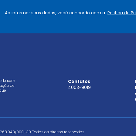
m
m
e
a
Ao informar seus dados, você concordo com a
Política de P
*
i
l
*
dade sem
Contatos
aração de
4003-9019
que
268.048/0001-30 Todos os direitos reservados