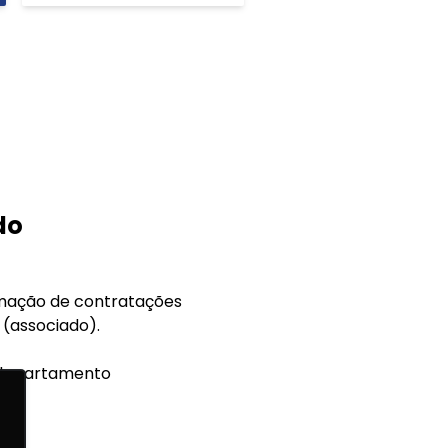
do
rmação de contratações
 (associado).
o departamento