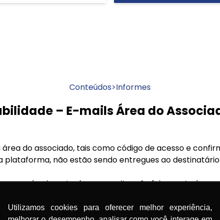
Conteúdos
>
Informes
abilidade – E-mails Área do Associa
 área do associado, tais como código de acesso e confi
ia plataforma, não estão sendo entregues ao destinatário
omou conhecimento do caso, a situação foi reportada a
ue empenhado para análise e eventual correção.
Utilizamos cookies para oferecer melhor experiência,
e aguardo até que o envio seja normalizado.
melhorar o desempenho, analisar como você interage em