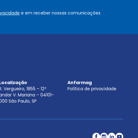
s
o
rivacidade
e em receber nossas comunicações.
u
.
.
.
.
*
Localização
Anfarmag
R. Vergueiro, 1855 – 12º
Política de privacidade
andar V. Mariana – 04101-
000 São Paulo, SP