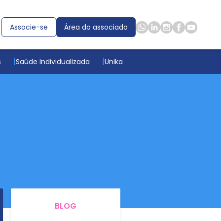
Associe-se
Área do associado
s
Saúde Individualizada
Unika
BLOG