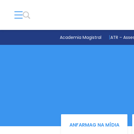
Academia Magistral
ATR – Asses
ANFARMAG NA MÍDIA