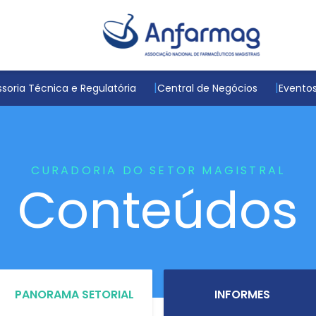
soria Técnica e Regulatória
Central de Negócios
Evento
CURADORIA DO SETOR MAGISTRAL
Conteúdos
PANORAMA SETORIAL
INFORMES