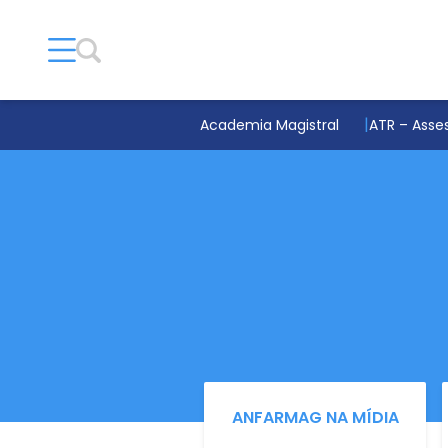
Academia Magistral
ATR – Asses
ANFARMAG NA MÍDIA