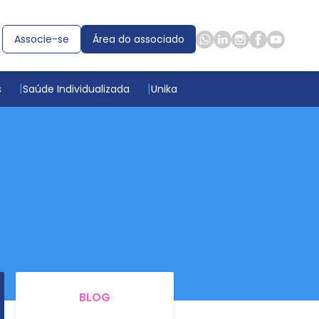
Associe-se
Área do associado
s
Saúde Individualizada
Unika
BLOG