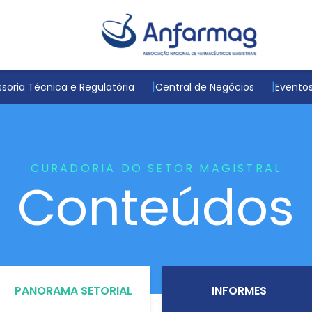
soria Técnica e Regulatória
Central de Negócios
Evento
CURADORIA DO SETOR MAGISTRAL
Conteúdos
PANORAMA SETORIAL
INFORMES