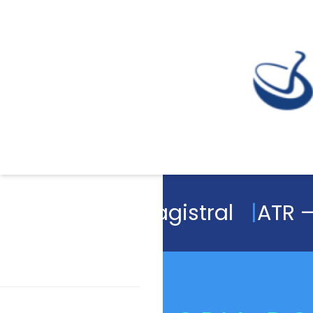
Academia Magistral
ATR –