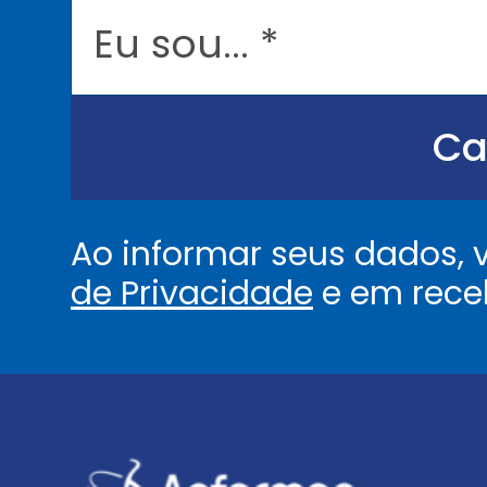
E
*
u
s
o
u
.
.
Ca
.
.
*
Ao informar seus dados,
de Privacidade
e em rece