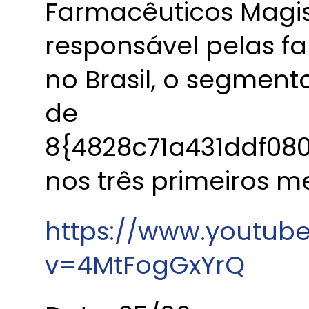
Farmacêuticos Magist
responsável pelas f
no Brasil, o segmen
de
8{4828c71a431ddf0
nos três primeiros 
https://www.youtub
v=4MtFogGxYrQ