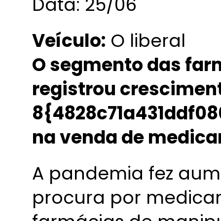
Data: 25/06
Veículo:
O liberal
O segmento das far
registrou crescimen
8{4828c71a431ddf0
na venda de medic
A pandemia fez aume
procura por medica