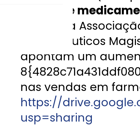
Venda de medicame
Dados da Associaçã
Farmacêuticos Magis
apontam um aumen
8{4828c71a431ddf0
nas vendas em farm
https://drive.googl
usp=sharing