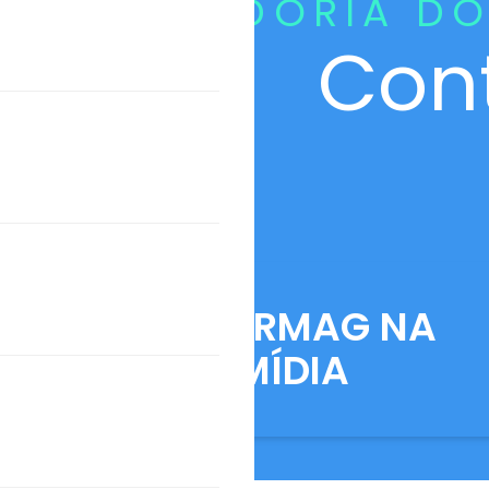
CURADORIA DO
Con
ANFARMAG NA
MÍDIA