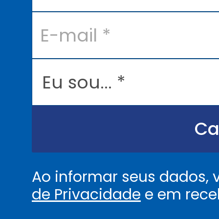
*
E
-
m
a
i
l
E
*
u
s
o
u
.
.
Ca
.
.
*
Ao informar seus dados,
de Privacidade
e em rece