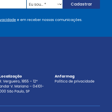
E
Cadastrar
u
s
o
rivacidade
e em receber nossas comunicações.
u
.
.
.
.
*
Localização
Anfarmag
R. Vergueiro, 1855 – 12º
Política de privacidade
andar V. Mariana – 04101-
000 São Paulo, SP