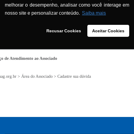
ermina a aplicação dos cálculos de correções em insumos 
melhorar o desempenho, analisar como você interage em
cas dentro da competência e âmbito do farmacêutico e
nosso site e personalizar conteúdo.
Saiba mais
tos farmacotécnicos e importância da aplicação do fat
Recusar Cookies
Aceitar Cookies
ientações precisas sobre como e quando calcular a nece
ço de Atendimento ao Associado
ag.org.br
> Área do Associado > Cadastre sua dúvida