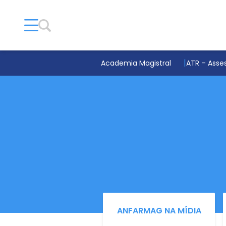
Academia Magistral
ATR – Asses
ANFARMAG NA MÍDIA