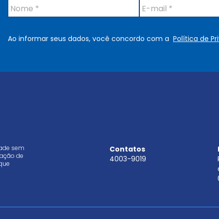
N
E
o
-
m
m
e
a
Ao informar seus dados, você concordo com a
Política de P
*
i
l
*
dade sem
Contatos
aração de
4003-9019
que