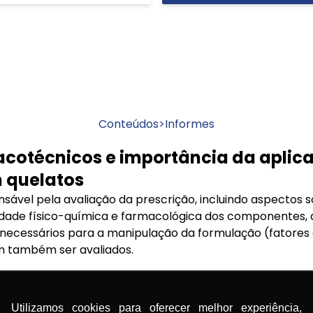
Conteúdos
>
Informes
cotécnicos e importância da aplica
 quelatos
sável pela avaliação da prescrição, incluindo aspectos 
lidade físico-química e farmacológica dos componentes, 
 necessários para a manipulação da formulação (fatores
m também ser avaliados.
quelatos é um cálculo obrigatório a ser aplicado confor
mo, e essa obrigatoriedade está definida pela Resolução
Utilizamos cookies para oferecer melhor experiência,