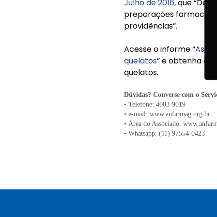
Julho de 2016
, que “Det
preparações farmacêuti
providências”.
Acesse o informe “
Aspec
quelatos
” e obtenha or
quelatos.
Dúvidas? Converse com o Servi
• Telefone: 4003-9019
• e-mail:
www.anfarmag.org.br
• Área do Associado:
www.anfarm
• Whatsapp: (11) 97554-0423