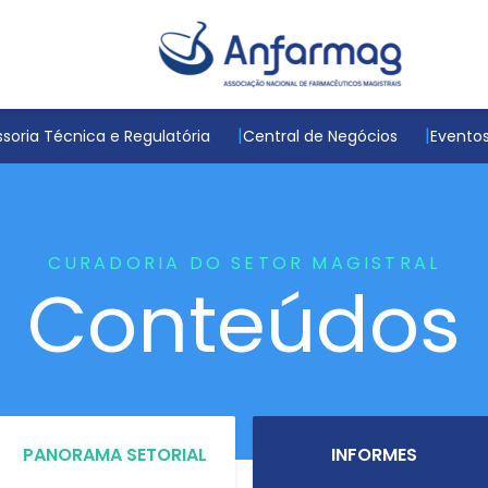
soria Técnica e Regulatória
Central de Negócios
Evento
CURADORIA DO SETOR MAGISTRAL
Conteúdos
PANORAMA SETORIAL
INFORMES