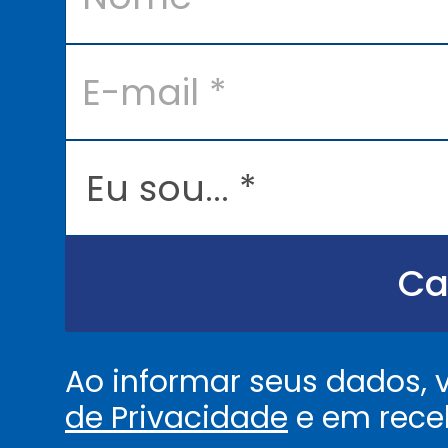
e
*
E
-
m
a
i
l
E
*
u
s
o
u
.
.
Ca
.
.
*
Ao informar seus dados,
de Privacidade
e em rece