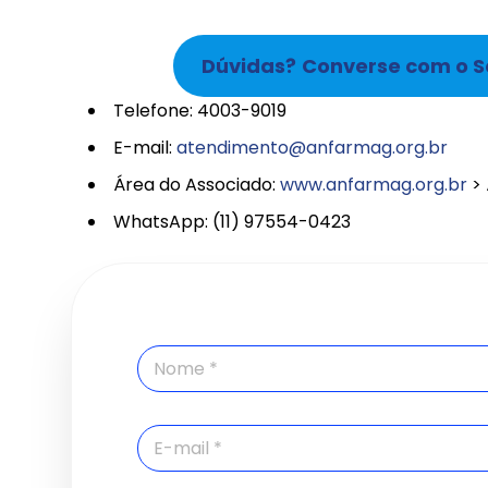
Dúvidas?
Converse com o S
Telefone: 4003-9019
E-mail:
atendimento@anfarmag.org.br
Área do Associado:
www.anfarmag.org.br
> 
WhatsApp: (11) 97554-0423
N
o
m
e
E
*
-
m