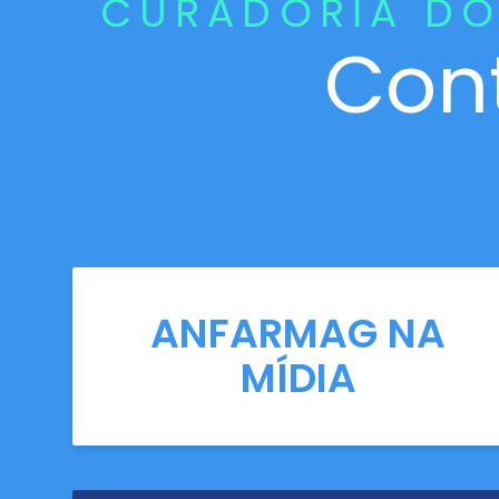
CURADORIA DO
Con
ANFARMAG NA
MÍDIA