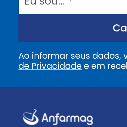
s
o
u
.
.
Ca
.
.
*
Ao informar seus dados,
de Privacidade
e em rece