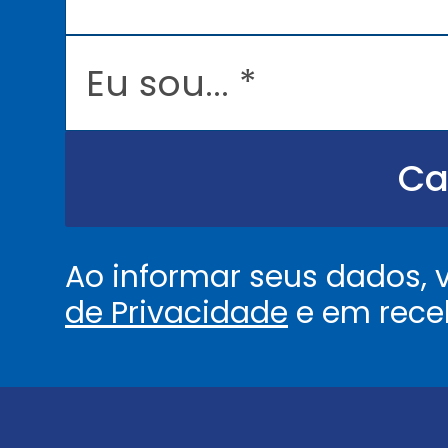
a
i
l
E
*
u
s
o
u
.
.
Ca
.
.
*
Ao informar seus dados,
de Privacidade
e em rece