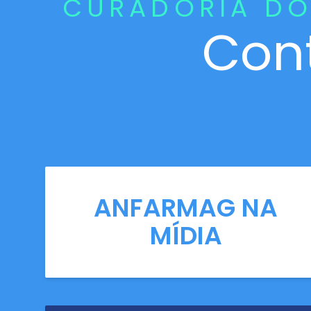
CURADORIA DO
Con
ANFARMAG NA
MÍDIA