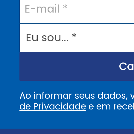
-
m
a
i
l
E
*
u
s
o
u
.
.
Ca
.
.
*
Ao informar seus dados,
de Privacidade
e em rece