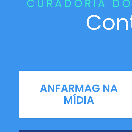
CURADORIA DO
Con
ANFARMAG NA
MÍDIA