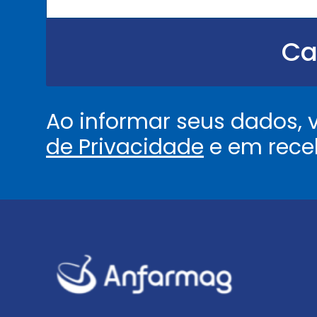
u
.
.
Ca
.
.
*
Ao informar seus dados,
de Privacidade
e em rece