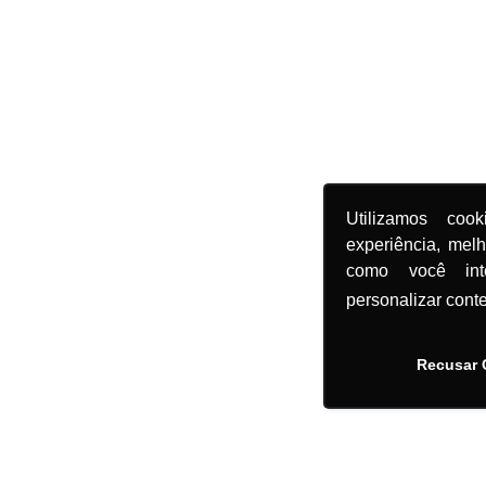
Utilizamos coo
experiência, mel
como você in
personalizar cont
Recusar 