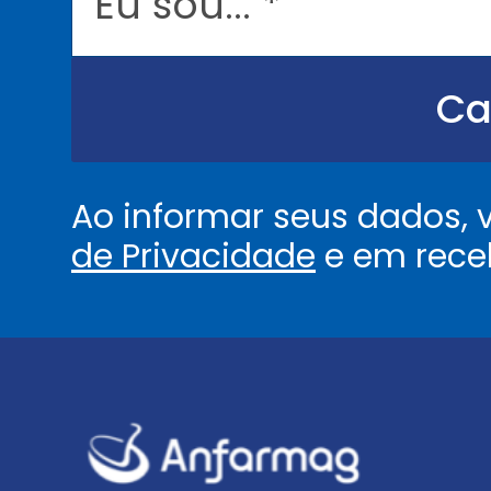
s
o
u
.
.
Ca
.
.
*
Ao informar seus dados,
de Privacidade
e em rece