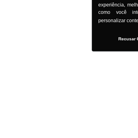
experiência, mel
como você in
personalizar cont
Recusar 