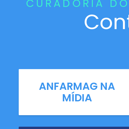
CURADORIA DO
Con
ANFARMAG NA
MÍDIA