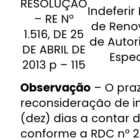
RESOLUÇÃO
Indeferir
– RE Nº
de Reno
1.516, DE 25
de Autor
DE ABRIL DE
Espec
2013 p – 115
Observação
– O praz
reconsideração de in
(dez) dias a contar 
conforme a RDC nº 204