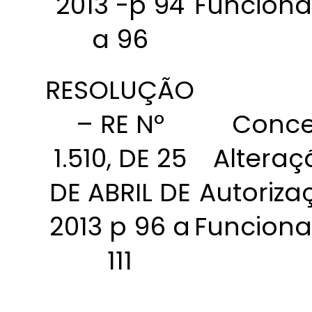
2013 -p 94
Funcion
a 96
RESOLUÇÃO
– RE Nº
Conce
1.510, DE 25
Alteraç
DE ABRIL DE
Autoriza
2013 p 96 a
Funcion
111