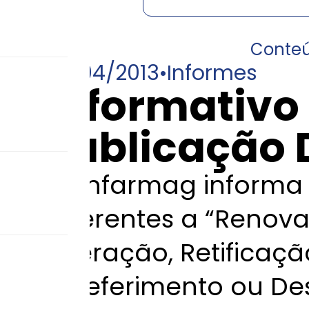
Conte
29/04/2013
•
Informes
Informativo
Publicação 
A Anfarmag informa 
referentes a “Renov
Alteração, Retificaç
Indeferimento ou De