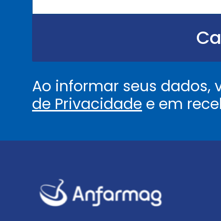
u
.
.
Ca
.
.
*
Ao informar seus dados,
de Privacidade
e em rece