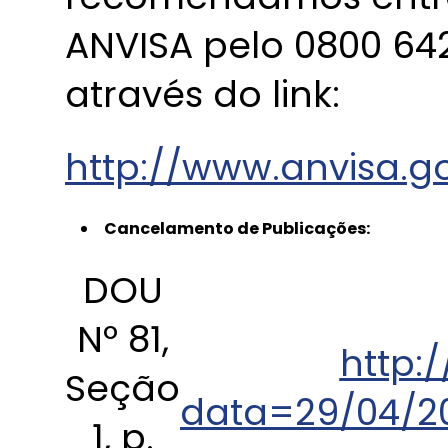
ANVISA pelo 0800 642
através do link:
http://www.anvisa.g
Cancelamento de Publicações:
DOU
Nº 81,
http:/
Seção
data=29/04/20
1, p.