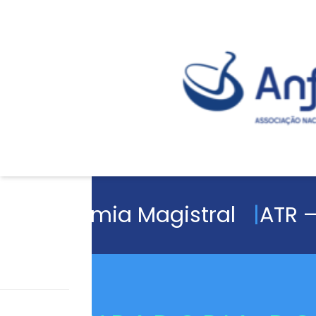
Academia Magistral
ATR –