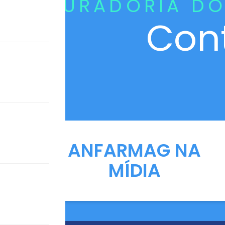
CURADORIA DO
Con
ANFARMAG NA
MÍDIA