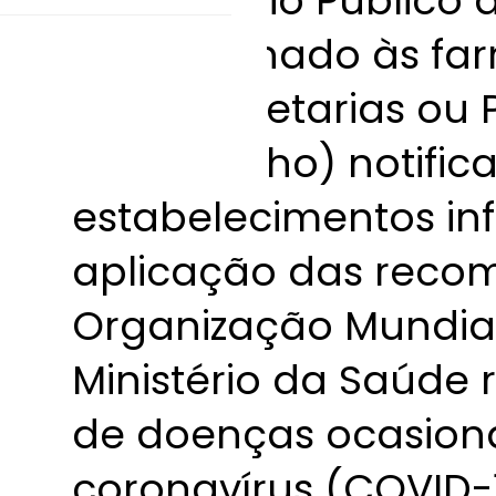
O Ministério Público
encaminhado às far
suas Secretarias ou 
de Trabalho) notific
estabelecimentos i
aplicação das reco
Organização Mundia
Ministério da Saúde
de doenças ocasion
coronavírus (COVID-1