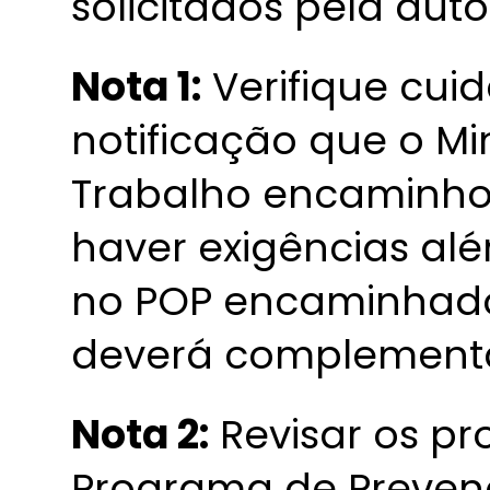
solicitados pela auto
Nota 1:
Verifique cui
notificação que o Min
Trabalho encaminho
haver exigências al
no POP encaminhado
deverá complementa
Nota 2:
Revisar os pr
Programa de Preven