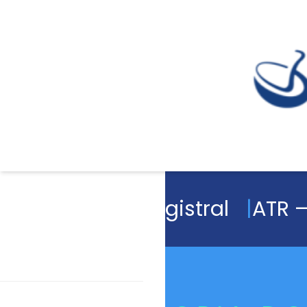
Academia Magistral
ATR –