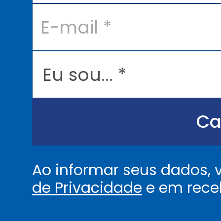
E
-
m
a
i
l
E
*
u
s
o
u
.
.
Ca
.
.
*
Ao informar seus dados,
de Privacidade
e em rece