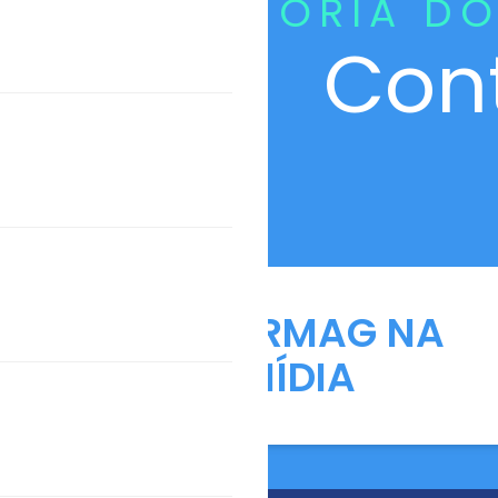
CURADORIA DO
Con
ANFARMAG NA
MÍDIA