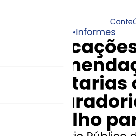
Conte
20/04/2020
•
Informes
Notificações
recomendaç
secretarias
procuradori
trabalho pa