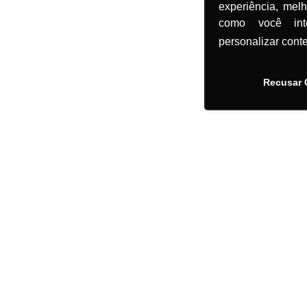
experiência, mel
como você in
personalizar cont
Recusar 