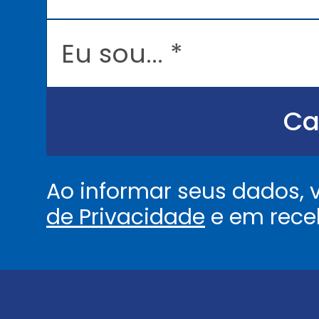
i
l
E
*
u
s
o
u
.
.
Ca
.
.
*
Ao informar seus dados,
de Privacidade
e em rece