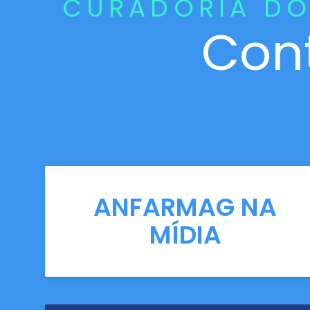
CURADORIA DO
Con
ANFARMAG NA
MÍDIA