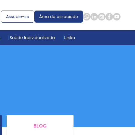
Associe-se
Área do associado
s
Saúde Individualizada
Unika
BLOG