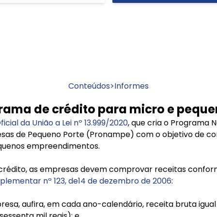
Conteúdos
>
Informes
rograma de crédito para micro e peq
ficial da União a Lei nº 13.999/2020
, que cria o Programa N
as de Pequeno Porte (Pronampe) com o objetivo de co
equenos empreendimentos.
e crédito, as empresas devem comprovar receitas confor
omplementar nº 123, de14 de dezembro de 2006
:
esa, aufira, em cada ano-calendário, receita bruta igual 
sessenta mil reais); e