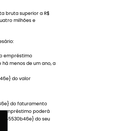
ta bruta superior a R$
quatro milhões e
sário:
ao empréstimo
o há menos de um ano, a
6e} do valor
6e} do faturamento
 de empréstimo poderá
c885530b46e} do seu