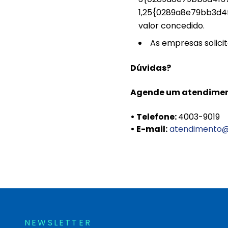
1,25{0289a8e79bb3d4
valor concedido.
As empresas solicit
Dúvidas?
Agende um atendiment
• Telefone:
4003-9019
• E-mail:
atendimento@
NEWSLETTER