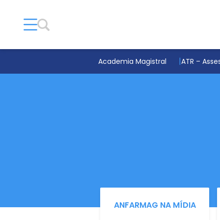
Academia Magistral
ATR – Asses
ANFARMAG NA MÍDIA