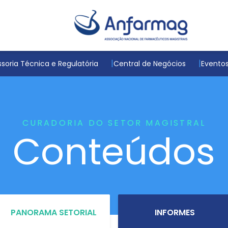
soria Técnica e Regulatória
Central de Negócios
Evento
CURADORIA DO SETOR MAGISTRAL
Conteúdos
PANORAMA SETORIAL
INFORMES