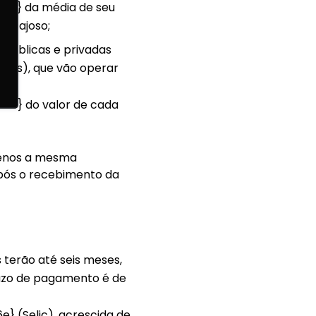
e} da média de seu
antajoso;
 públicas e privadas
itais), que vão operar
e} do valor de cada
menos a mesma
após o recebimento da
 terão até seis meses,
prazo de pagamento é de
(Selic), acrescida de