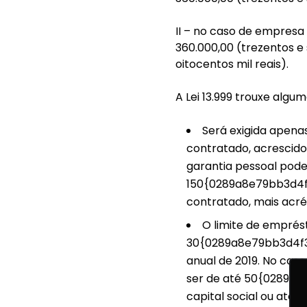
II – no caso de empresa
360.000,00 (trezentos e 
oitocentos mil reais).
A Lei 13.999 trouxe algu
Será exigida apena
contratado, acrescid
garantia pessoal pode
150{0289a8e79bb3d4
contratado, mais acré
O limite de emprés
30{0289a8e79bb3d4f
anual de 2019. No ca
ser de até 50{0289a
capital social ou até