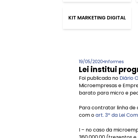
KIT MARKETING DIGITAL
19/05/2020
•
Informes
Lei institui p
Foi publicada no
Diário O
Microempresas e Empres
barato para micro e p
Para contratar linha d
com o
art. 3º da Lei C
I – no caso da microempr
360.000,00 (trezentos e 