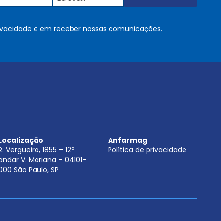
u
s
o
rivacidade
e em receber nossas comunicações.
u
.
.
.
.
*
Localização
Anfarmag
R. Vergueiro, 1855 – 12º
Política de privacidade
andar V. Mariana – 04101-
000 São Paulo, SP