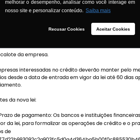
melhorar o desempenho, analisar como você interage em
377d22b993092c2a903fc5d0a4d364ba5b00f0c885530b46
nosso site e personalizar conteúdo.
Saiba mais
rado desde o início de suas atividades, o que for mais v
erão ser acessados em todas as instituições financeiras
Recusar Cookies
Aceitar Cookies
r pelo Banco Central, incluindo-se as Fintecs (bancos dig
 e poderão contar com garantia da União limitada a
377d22b993092c2a903fc5d0a4d364ba5b00f0c885530b46
calote da empresa.
mpresas interessadas no crédito deverão manter pelo 
ios desde a data de entrada em vigor da lei até 60 dias 
ciamento.
es da nova lei:
Prazo de pagamento: Os bancos e instituições financeiras
or da lei, para formalizar as operações de crédito e o 
os de
7d22b993092c2a903fc5d0a4d364ba5b00f0c885530b46e} 