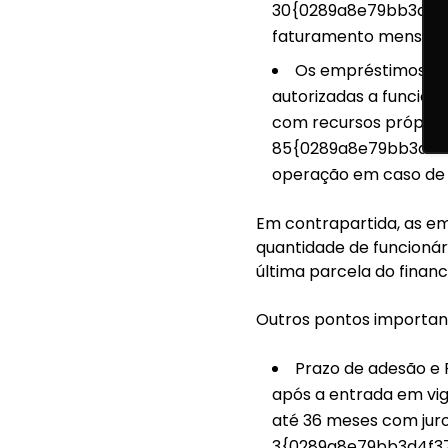
30{0289a8e79bb3d4f
faturamento mensal apu
Os empréstimos pod
autorizadas a funciona
com recursos próprios
85{0289a8e79bb3d4f
operação em caso de 
Em contrapartida, as e
quantidade de funcionár
última parcela do finan
Outros pontos important
Prazo de adesão e 
após a entrada em vig
até 36 meses com jur
3{0289a8e79bb3d4f37