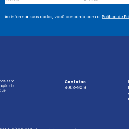
o
-
m
m
e
a
Ao informar seus dados, você concordo com a
Política de P
*
i
l
*
dade sem
Contatos
aração de
4003-9019
que