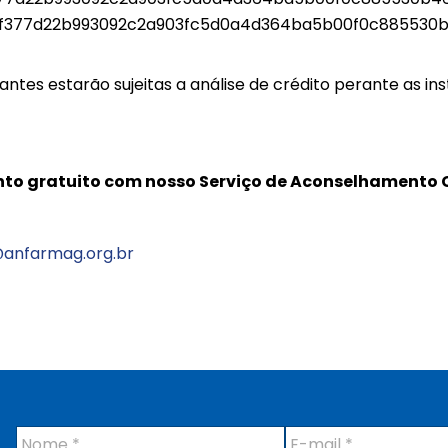
f377d22b993092c2a903fc5d0a4d364ba5b00f0c885530b4
antes estarão sujeitas a análise de crédito perante as inst
o gratuito com nosso Serviço de Aconselhamento Co
anfarmag.org.br
N
E