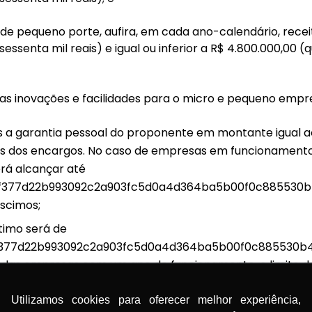
 de pequeno porte, aufira, em cada ano-calendário, recei
sessenta mil reais) e igual ou inferior a R$ 4.800.000,00 (
mas inovações e facilidades para o micro e pequeno empre
s a garantia pessoal do proponente em montante igual 
os dos encargos. No caso de empresas em funcionament
rá alcançar até
f377d22b993092c2a903fc5d0a4d364ba5b00f0c885530b4
scimos;
timo será de
377d22b993092c2a903fc5d0a4d364ba5b00f0c885530b4
so das empresas com um ano de funcionamento, o limite
8e79bb3d4f377d22b993092c2a903fc5d0a4d364ba5b00f0
Utilizamos cookies para oferecer melhor experiência,