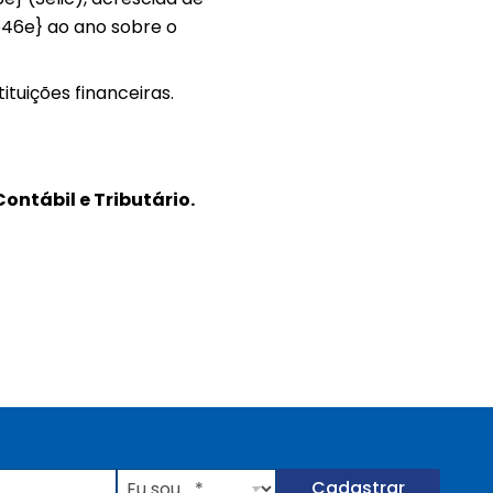
6e} ao ano sobre o
ituições financeiras.
ntábil e Tributário.
E
Cadastrar