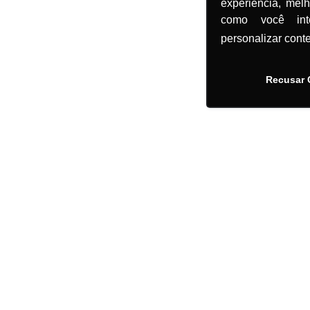
experiência, mel
como você in
personalizar cont
Recusar 