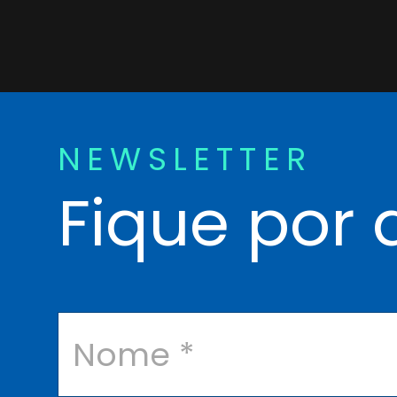
NEWSLETTER
Fique por 
N
o
m
e
*