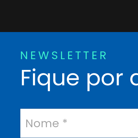
NEWSLETTER
Fique por 
N
o
m
e
*