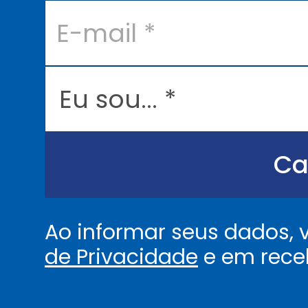
E
-
m
a
i
l
E
*
u
s
o
u
.
.
Ca
.
.
*
Ao informar seus dados,
de Privacidade
e em rece