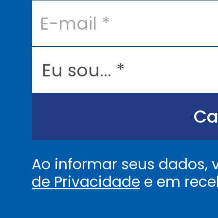
E
-
m
a
i
l
E
*
u
s
o
u
.
.
Ca
.
.
*
Ao informar seus dados,
de Privacidade
e em rece