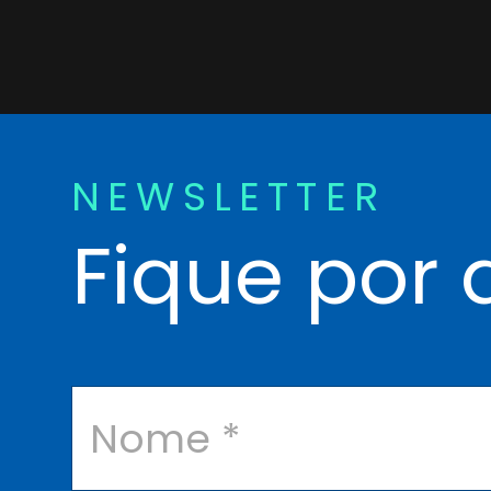
NEWSLETTER
Fique por 
N
o
m
e
*