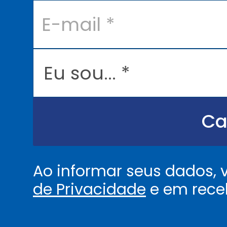
E
-
m
a
i
l
E
*
u
s
o
u
.
.
Ca
.
.
*
Ao informar seus dados,
de Privacidade
e em rece