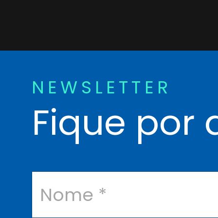
NEWSLETTER
Fique por 
N
o
m
e
*