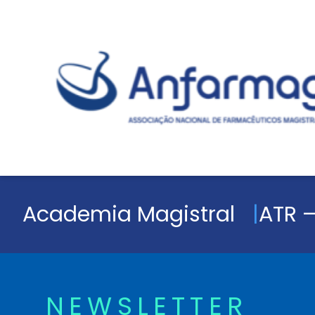
Academia Magistral
ATR –
NEWSLETTER