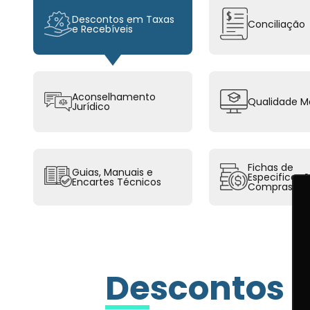
Descontos em Taxas
Conciliação
e Recebíveis
Aconselhamento
Qualidade Ma
Jurídico
Fichas de
Guias, Manuais e
Especificaç
Encartes Técnicos
Compras
Descontos e