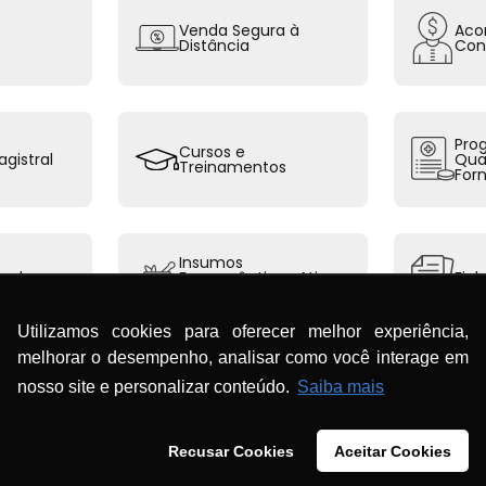
Venda Segura à
Aco
Distância
Con
Pro
Cursos e
gistral
Qua
Treinamentos
For
Insumos
ão de
Farmacêuticos Ativos
Fic
e Fitoterápicos
Utilizamos cookies para oferecer melhor experiência,
melhorar o desempenho, analisar como você interage em
nosso site e personalizar conteúdo.
Saiba mais
m Taxas e Recebí
Recusar Cookies
Aceitar Cookies