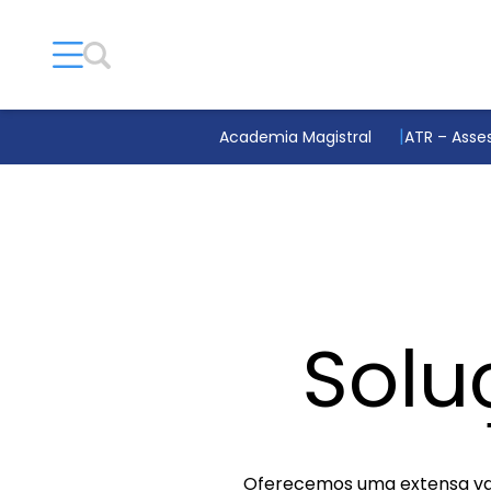
Academia Magistral
ATR – Asses
Solu
Oferecemos uma extensa var