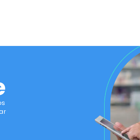
e
os
ar