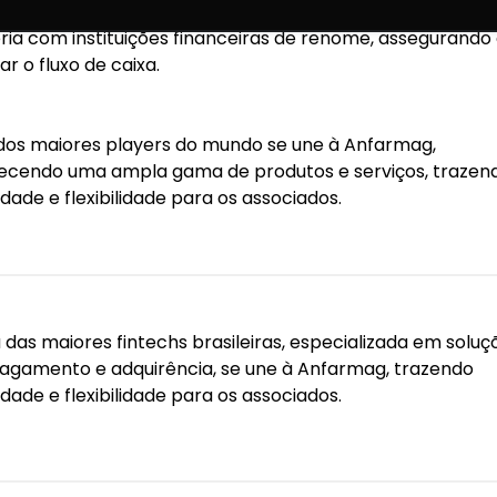
 garante taxas preferenciais abaixo do valor de mercad
eria com instituições financeiras de renome, assegurando
r o fluxo de caixa.
os maiores players do mundo se une à Anfarmag,
ecendo uma ampla gama de produtos e serviços, trazen
lidade e flexibilidade para os associados.
das maiores fintechs brasileiras, especializada em soluç
agamento e adquirência, se une à Anfarmag, trazendo
lidade e flexibilidade para os associados.