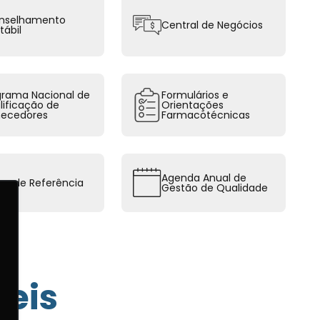
nselhamento
Central de Negócios
tábil
grama Nacional de
Formulários e
lificação de
Orientações
necedores
Farmacotécnicas
Agenda Anual de
has de Referência
Gestão de Qualidade
veis