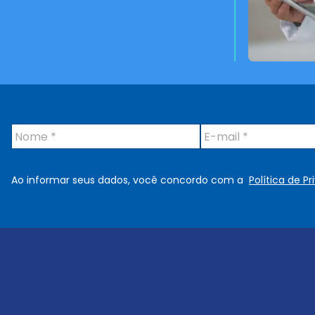
N
E
o
-
m
m
e
a
Ao informar seus dados, você concordo com a
Política de P
*
i
l
*