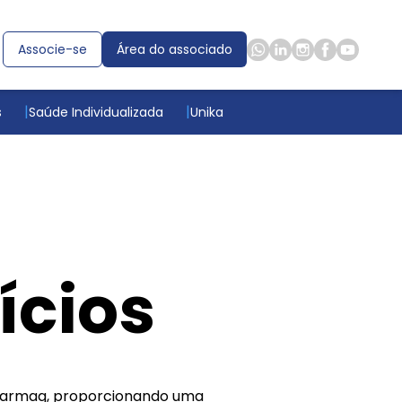
Associe-se
Área do associado
s
Saúde Individualizada
Unika
ícios
nfarmag, proporcionando uma