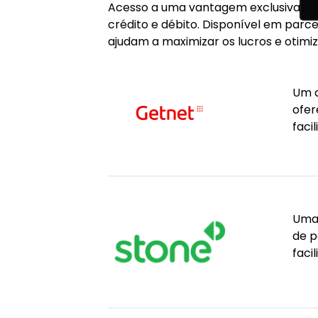
Acesso a uma vantagem exclusiva que
crédito e débito. Disponível em parc
ajudam a maximizar os lucros e otimiza
Um d
ofer
faci
Uma 
de p
faci