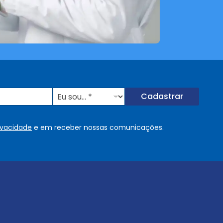
E
Cadastrar
u
s
o
rivacidade
e em receber nossas comunicações.
u
.
.
.
.
*