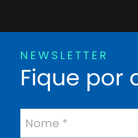
NEWSLETTER
Fique por 
N
o
m
e
*