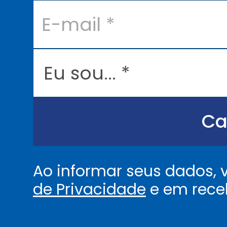
E
-
m
a
i
l
E
*
u
s
o
u
.
.
Ca
.
.
*
Ao informar seus dados,
de Privacidade
e em rece