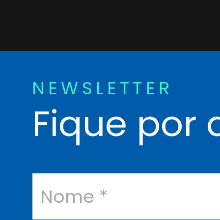
NEWSLETTER
Fique por 
N
o
m
e
*