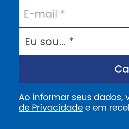
E
-
m
a
i
l
E
*
u
s
o
u
.
.
Ca
.
.
*
Ao informar seus dados,
de Privacidade
e em rece