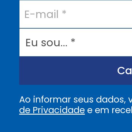
E
-
m
a
i
l
E
*
u
s
o
u
.
.
Ca
.
.
*
Ao informar seus dados,
de Privacidade
e em rece