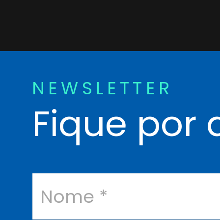
NEWSLETTER
Fique por 
N
o
m
e
*