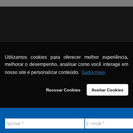
Utilizamos cookies para oferecer melhor experiência,
melhorar o desempenho, analisar como você interage em
nosso site e personalizar conteúdo.
Saiba mais
Recusar Cookies
Aceitar Cookies
N
E
o
-
m
m