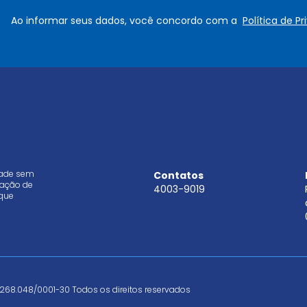
e
a
Ao informar seus dados, você concordo com a
Política de P
*
i
l
*
dade sem
Contatos
aração de
4003-9019
que
268.048/0001-30 Todos os direitos reservados