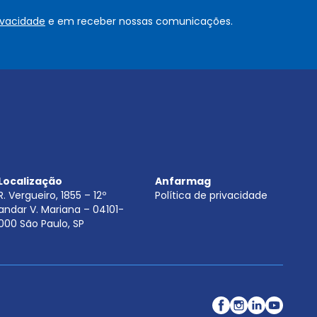
o
rivacidade
e em receber nossas comunicações.
u
.
.
.
.
*
Localização
Anfarmag
R. Vergueiro, 1855 – 12º
Política de privacidade
andar V. Mariana – 04101-
000 São Paulo, SP