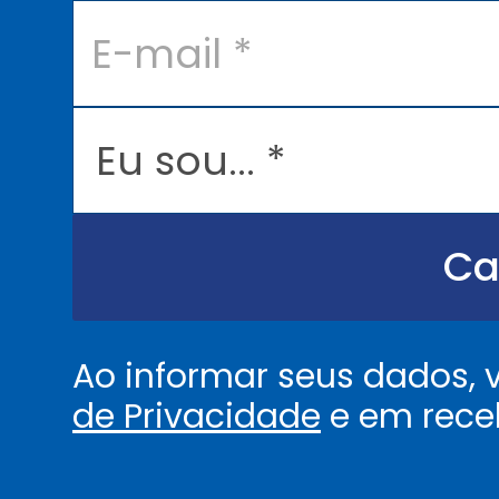
E
-
m
a
i
l
E
*
u
s
o
u
.
.
Ca
.
.
*
Ao informar seus dados,
de Privacidade
e em rece