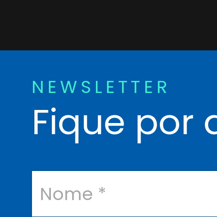
NEWSLETTER
Fique por 
N
o
m
e
*