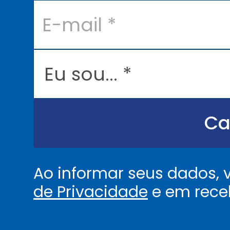
E
-
m
a
i
l
E
*
u
s
o
u
.
.
Ca
.
.
*
Ao informar seus dados,
de Privacidade
e em rece