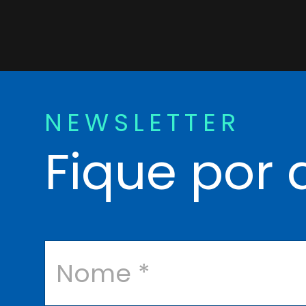
NEWSLETTER
Fique por 
N
o
m
e
*