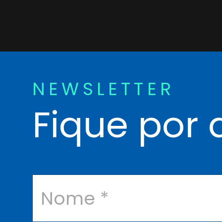
NEWSLETTER
Fique por 
N
o
m
e
*