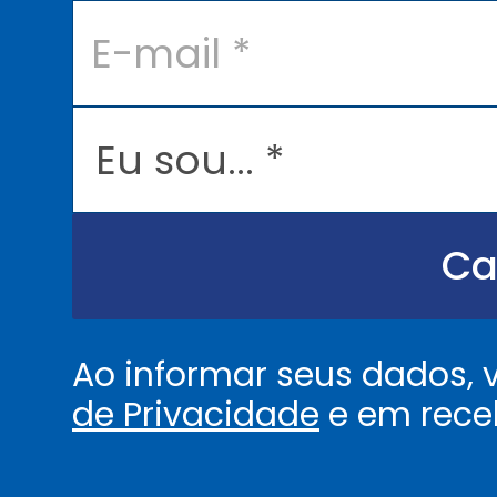
E
-
m
a
i
l
E
*
u
s
o
u
.
.
Ca
.
.
*
Ao informar seus dados,
de Privacidade
e em rece