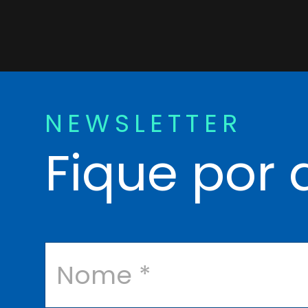
NEWSLETTER
Fique por 
N
o
m
e
*