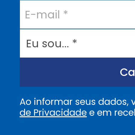
E
-
m
a
i
l
E
*
u
s
o
u
.
.
Ca
.
.
*
Ao informar seus dados,
de Privacidade
e em rece