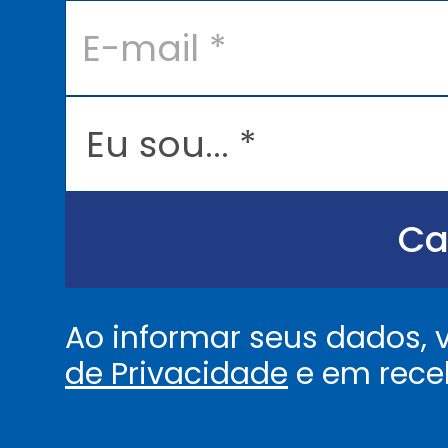
E
-
m
a
i
l
E
*
u
s
o
u
.
.
Ca
.
.
*
Ao informar seus dados,
de Privacidade
e em rece