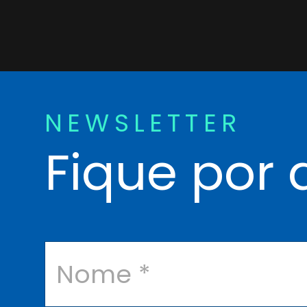
NEWSLETTER
Fique por 
N
o
m
e
*