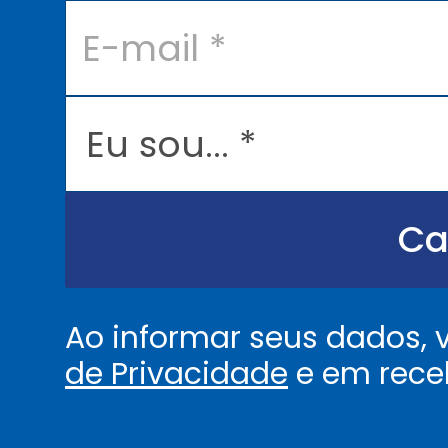
E
-
m
a
i
l
E
*
u
s
o
u
.
.
Ca
.
.
*
Ao informar seus dados,
de Privacidade
e em rece