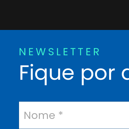
NEWSLETTER
Fique por 
N
o
m
e
*