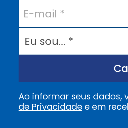
E
-
m
a
i
l
E
*
u
s
o
u
.
.
Ca
.
.
*
Ao informar seus dados,
de Privacidade
e em rece