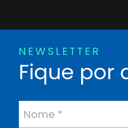
NEWSLETTER
Fique por 
N
o
m
e
*