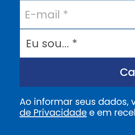
E
-
m
a
i
l
E
*
u
s
o
u
.
.
Ca
.
.
*
Ao informar seus dados,
de Privacidade
e em rece