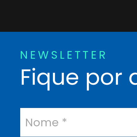
NEWSLETTER
Fique por 
N
o
m
e
*