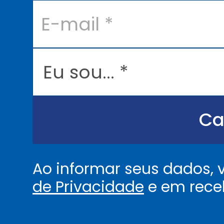
E
-
m
a
i
l
E
*
u
s
o
u
.
.
Ca
.
.
*
Ao informar seus dados,
de Privacidade
e em rece