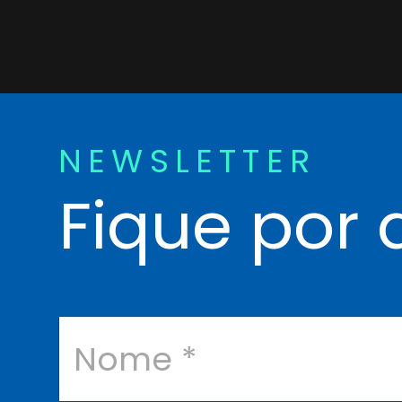
NEWSLETTER
Fique por 
N
o
m
e
*