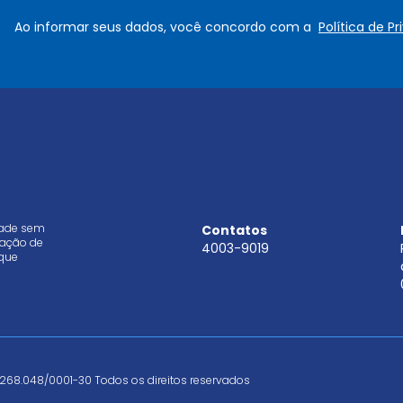
e
a
Ao informar seus dados, você concordo com a
Política de P
*
i
l
*
dade sem
Contatos
aração de
4003-9019
que
268.048/0001-30 Todos os direitos reservados