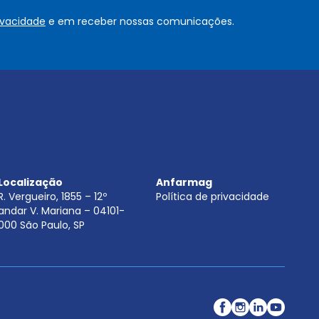
o
rivacidade
e em receber nossas comunicações.
u
.
.
.
.
*
Localização
Anfarmag
R. Vergueiro, 1855 – 12º
Política de privacidade
andar V. Mariana – 04101-
000 São Paulo, SP