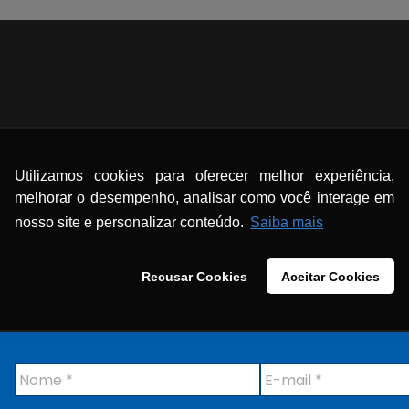
Utilizamos cookies para oferecer melhor experiência,
melhorar o desempenho, analisar como você interage em
nosso site e personalizar conteúdo.
Saiba mais
Recusar Cookies
Aceitar Cookies
N
E
o
-
m
m