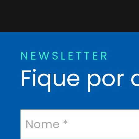
NEWSLETTER
Fique por 
N
o
m
e
*