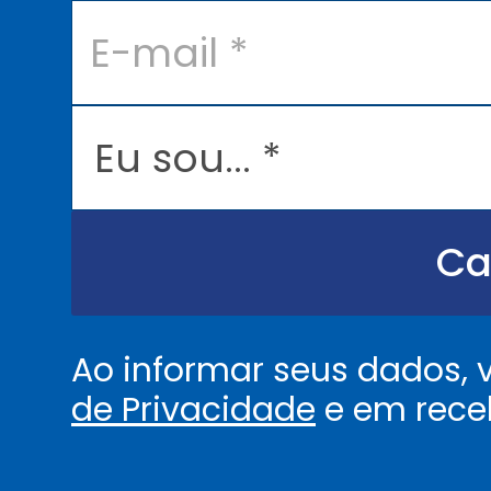
E
-
m
a
i
l
E
*
u
s
o
u
.
.
Ca
.
.
*
Ao informar seus dados,
de Privacidade
e em rece