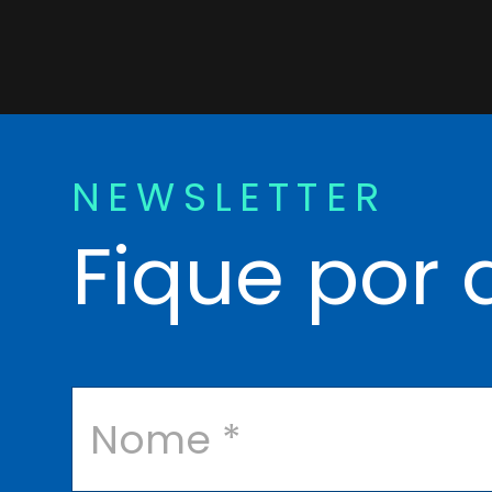
NEWSLETTER
Fique por 
N
o
m
e
*