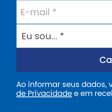
E
-
m
a
i
l
E
*
u
s
o
u
.
.
Ca
.
.
*
Ao informar seus dados,
de Privacidade
e em rece