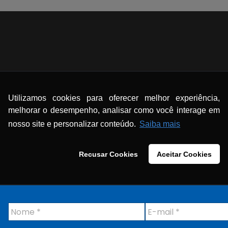
Utilizamos cookies para oferecer melhor experiência,
melhorar o desempenho, analisar como você interage em
nosso site e personalizar conteúdo.
Saiba mais
Recusar Cookies
Aceitar Cookies
N
E
o
-
m
m