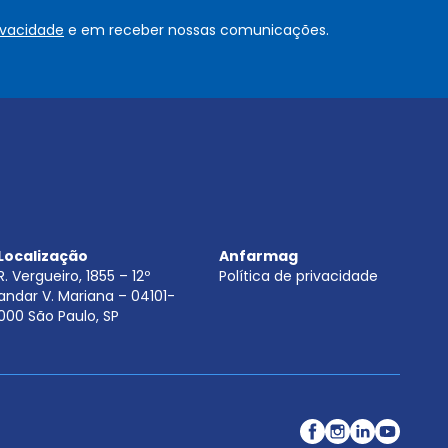
o
rivacidade
e em receber nossas comunicações.
u
.
.
.
.
*
Localização
Anfarmag
R. Vergueiro, 1855 – 12º
Política de privacidade
andar V. Mariana – 04101-
000 São Paulo, SP