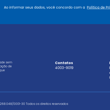
e
a
Ao informar seus dados, você concordo com a
Política de P
*
i
l
*
dade sem
Contatos
aração de
4003-9019
que
268.048/0001-30 Todos os direitos reservados