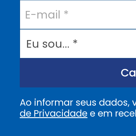
E
-
m
a
i
l
E
*
u
s
o
u
.
.
Ca
.
.
*
Ao informar seus dados,
de Privacidade
e em rece