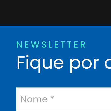
NEWSLETTER
Fique por 
N
o
m
e
*