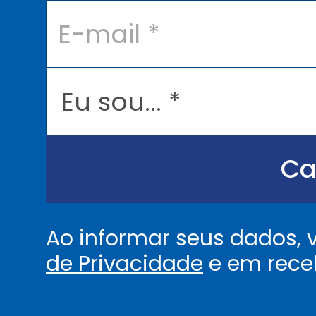
E
-
m
a
i
l
E
*
u
s
o
u
.
.
Ca
.
.
*
Ao informar seus dados,
de Privacidade
e em rece