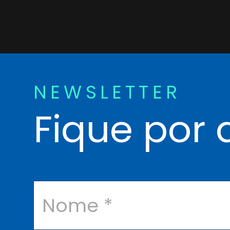
NEWSLETTER
Fique por 
N
o
m
e
*