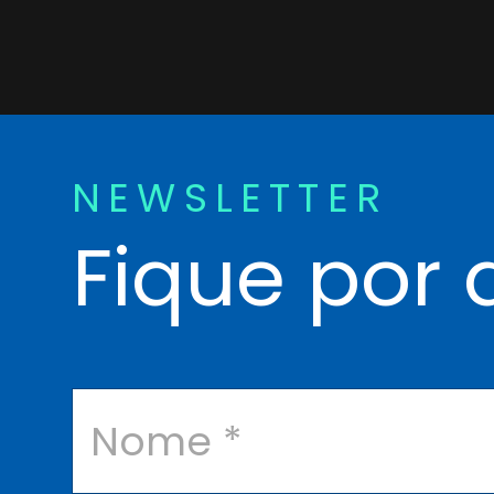
NEWSLETTER
Fique por 
N
o
m
e
*