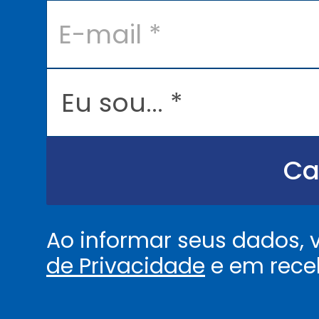
E
-
m
a
i
l
E
*
u
s
o
u
.
.
Ca
.
.
*
Ao informar seus dados,
de Privacidade
e em rece