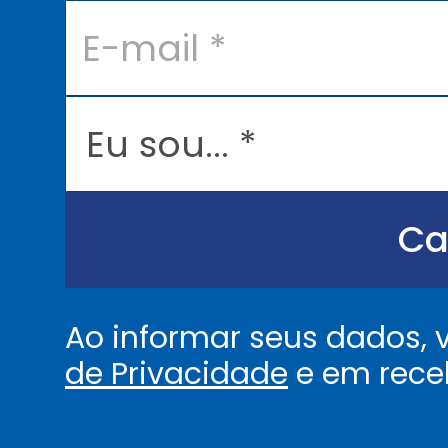
E
-
m
a
i
l
E
*
u
s
o
u
.
.
Ca
.
.
*
Ao informar seus dados,
de Privacidade
e em rece