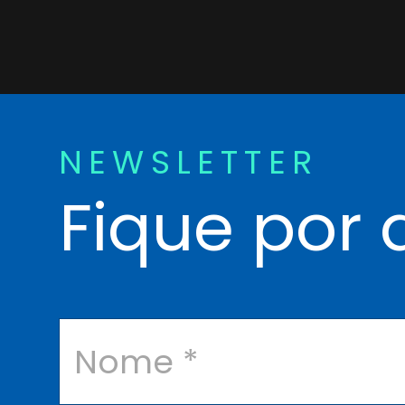
NEWSLETTER
Fique por 
N
o
m
e
*