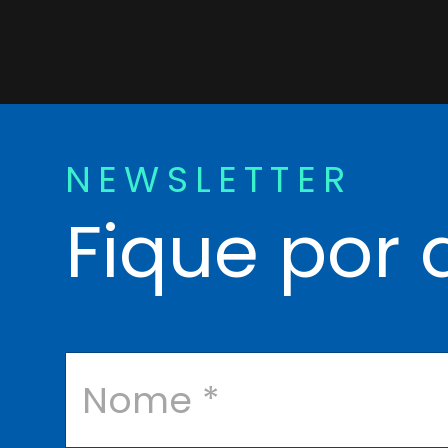
NEWSLETTER
Fique por 
N
o
m
e
*