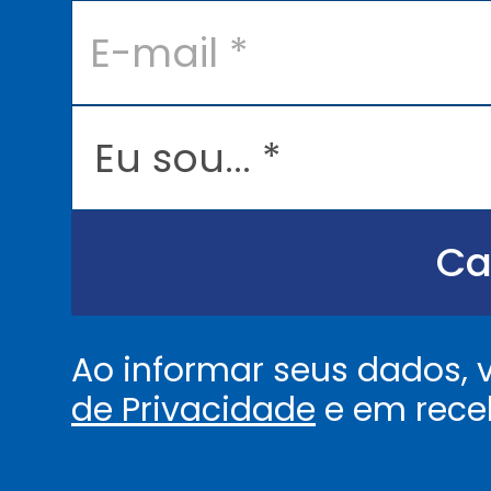
E
-
m
a
i
l
E
*
u
s
o
u
.
.
Ca
.
.
*
Ao informar seus dados,
de Privacidade
e em rece