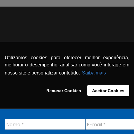
Utilizamos cookies para oferecer melhor experiência,
melhorar o desempenho, analisar como você interage em
nosso site e personalizar conteúdo.
Saiba mais
Recusar Cookies
Aceitar Cookies
N
E
o
-
m
m