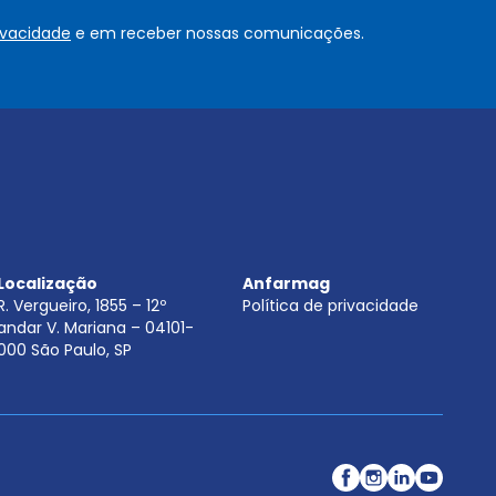
o
rivacidade
e em receber nossas comunicações.
u
.
.
.
.
*
Localização
Anfarmag
R. Vergueiro, 1855 – 12º
Política de privacidade
andar V. Mariana – 04101-
000 São Paulo, SP