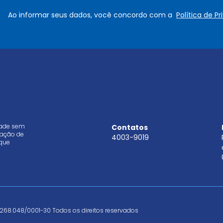
e
a
Ao informar seus dados, você concordo com a
Política de P
*
i
l
*
dade sem
Contatos
aração de
4003-9019
que
268.048/0001-30 Todos os direitos reservados