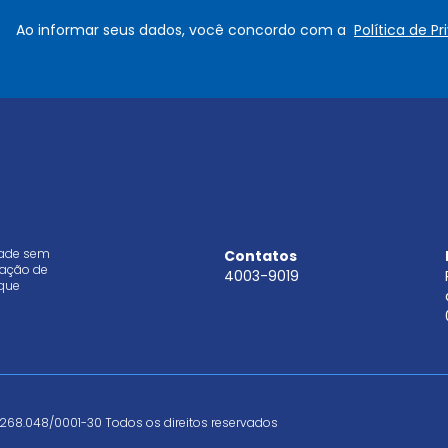
e
a
Ao informar seus dados, você concordo com a
Política de P
*
i
l
*
dade sem
Contatos
aração de
4003-9019
que
268.048/0001-30 Todos os direitos reservados