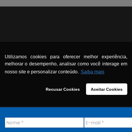
Utilizamos cookies para oferecer melhor experiência,
melhorar o desempenho, analisar como você interage em
nosso site e personalizar conteúdo.
Saiba mais
Recusar Cookies
Aceitar Cookies
N
E
o
-
m
m