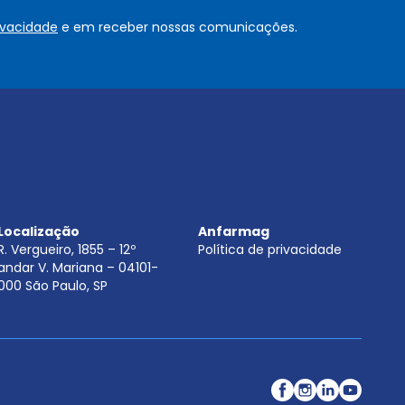
o
rivacidade
e em receber nossas comunicações.
u
.
.
.
.
*
Localização
Anfarmag
R. Vergueiro, 1855 – 12º
Política de privacidade
andar V. Mariana – 04101-
000 São Paulo, SP