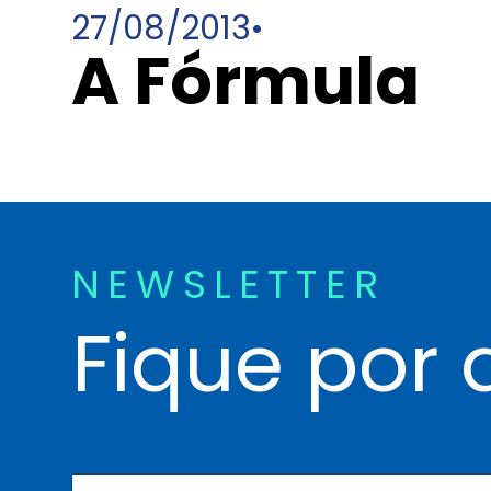
27/08/2013
•
A Fórmula
NEWSLETTER
Fique por 
N