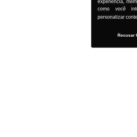
experiência, mel
como você in
personalizar cont
Recusar 