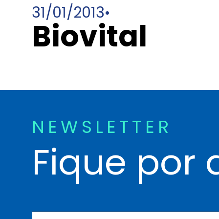
31/01/2013
•
Biovital
NEWSLETTER
Fique por 
N