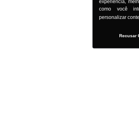
experiência, mel
como você in
personalizar cont
Recusar 