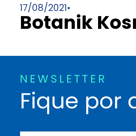
17/08/2021
•
Botanik Kos
NEWSLETTER
Fique por 
N