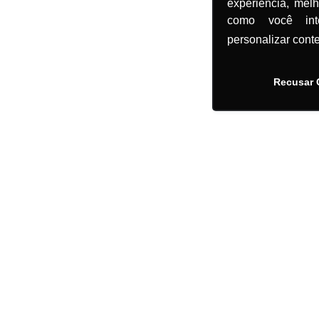
experiência, mel
como você in
personalizar cont
Recusar 