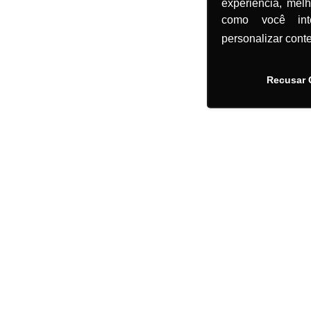
experiência, mel
como você in
personalizar cont
Recusar 